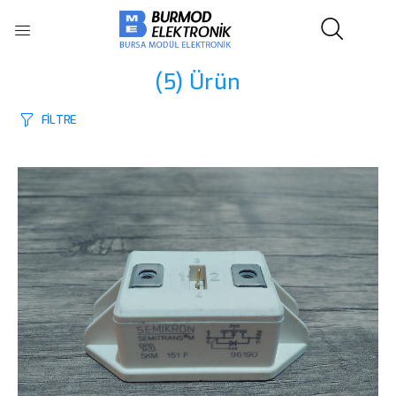
(5)
Ürün
FİLTRE