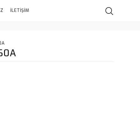
IZ
İLETİŞİM
0A
60A