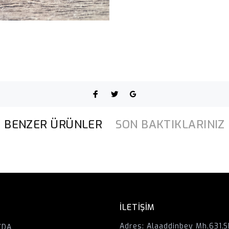
BENZER ÜRÜNLER
SON BAKTIKLARINIZ
İLETİŞİM
Adres:
Alaaddinbey Mh.631.S
ZDA