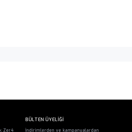
BÜLTEN ÜYELİĞİ
k Zer4
İndirimlerden ve kampanyalardan