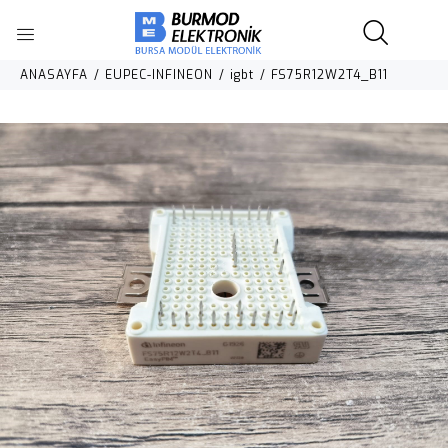
ANASAYFA
EUPEC-INFINEON
igbt
FS75R12W2T4_B11