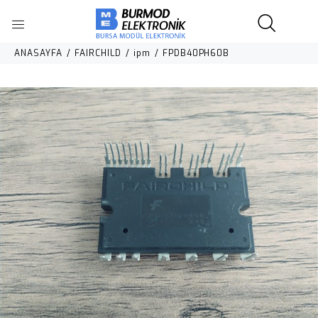
ANASAYFA
FAIRCHILD
ipm
FPDB40PH60B