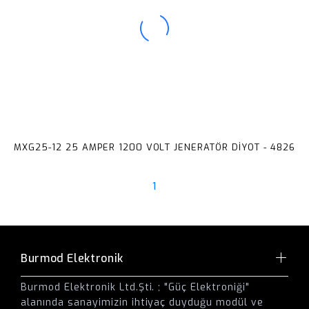
MXG25-12 25 AMPER 1200 VOLT JENERATÖR DİYOT - 4826
1
Burmod Elektronik
Burmod Elektronik Ltd.Şti. ; "Güç Elektroniği"
alanında sanayimizin ihtiyaç duyduğu modül ve