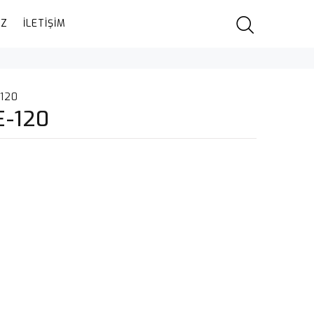
IZ
İLETİŞİM
120
E-120