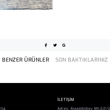
BENZER ÜRÜNLER
SON BAKTIKLARINIZ
İLETİŞİM
Adres:
Alaaddinbey Mh.631.S
ZDA