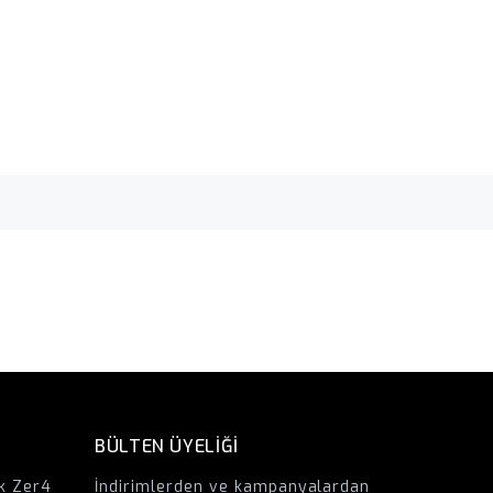
BÜLTEN ÜYELİĞİ
k Zer4
İndirimlerden ve kampanyalardan